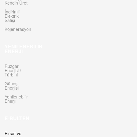
Kendin Üret
İndirimli
Elektrik
Satışı
Kojenerasyon
YENILENEBILIR
ENERJI
Rüzgar
Enerjisi /
Türbini
Güneş
Enerjisi
Yenilenebilir
Enerji
E-BÜLTEN
Fırsat ve