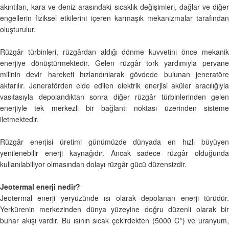
akıntıları, kara ve deniz arasındaki sıcaklık değişimleri, dağlar ve diğer
engellerin fiziksel etkilerini içeren karmaşık mekanizmalar tarafından
oluşturulur.
Rüzgâr türbinleri, rüzgârdan aldığı dönme kuvvetini önce mekanik
enerjiye dönüştürmektedir. Gelen rüzgâr tork yardımıyla pervane
milinin devir hareketi hızlandırılarak gövdede bulunan jeneratöre
aktarılır. Jeneratörden elde edilen elektrik enerjisi aküler aracılığıyla
vasıtasıyla depolandıktan sonra diğer rüzgâr türbinlerinden gelen
enerjiyle tek merkezli bir bağlantı noktası üzerinden sisteme
iletmektedir.
Rüzgâr enerjisi üretimi günümüzde dünyada en hızlı büyüyen
yenilenebilir enerji kaynağıdır. Ancak sadece rüzgâr olduğunda
kullanılabiliyor olmasından dolayı rüzgâr gücü düzensizdir.
Jeotermal enerji nedir?
Jeotermal enerji yeryüzünde ısı olarak depolanan enerji türüdür.
Yerkürenin merkezinden dünya yüzeyine doğru düzenli olarak bir
buhar akışı vardır. Bu ısının sıcak çekirdekten (5000 C°) ve uranyum,