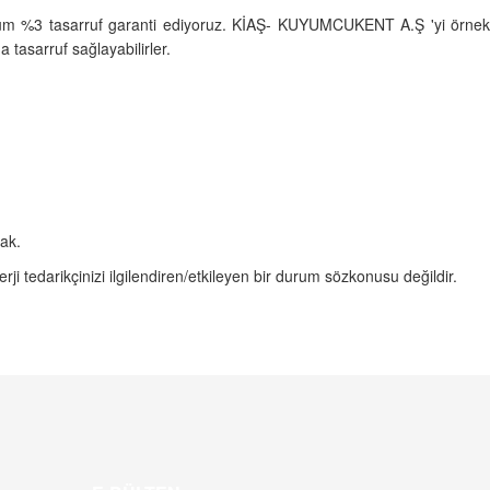
nimum %3 tasarruf garanti ediyoruz. KİAŞ- KUYUMCUKENT A.Ş 'yi örnek
 tasarruf sağlayabilirler.
ak.
rji tedarikçinizi ilgilendiren/etkileyen bir durum sözkonusu değildir.