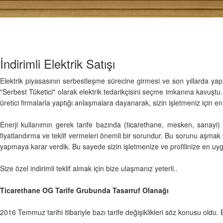
İndirimli Elektrik Satışı
Elektrik piyasasının serbestleşme sürecine girmesi ve son yıllarda yapıl
"Serbest Tüketici" olarak elektrik tedarikçisini seçme imkanına kavuştu.
üretici firmalarla yaptığı anlaşmalara dayanarak, sizin işletmeniz için en
Enerji kullanımın gerek tarife bazında (ticarethane, mesken, sanayi) g
fiyatlandırma ve teklif vermeleri önemli bir sorundur. Bu sorunu aşmak v
yapmaya karar verdik. Bu sayede sizin işletmenize ve profilinize en uy
Size özel indirimli teklif almak için bize ulaşmanız yeterli..
Ticarethane OG Tarife Grubunda Tasarruf Olanağı
2016 Temmuz tarihi itibariyle bazı tarife değişiklikleri söz konusu oldu