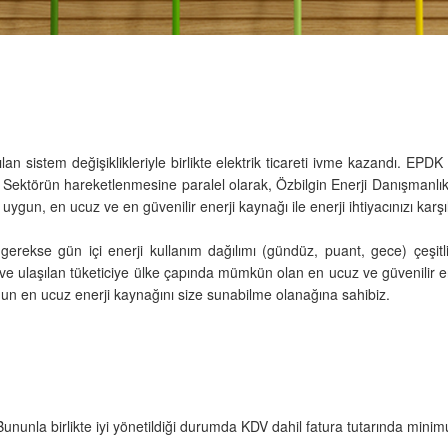
an sistem değişiklikleriyle birlikte elektrik ticareti ivme kazandı. EPDK
 Sektörün hareketlenmesine paralel olarak, Özbilgin Enerji Danışmanlık v
 uygun, en ucuz ve en güvenilir enerji kaynağı ile enerji ihtiyacınızı kar
erekse gün içi enerji kullanım dağılımı (gündüz, puant, gece) çeşitlil
e ulaşılan tüketiciye ülke çapında mümkün olan en ucuz ve güvenilir ener
gun en ucuz enerji kaynağını size sunabilme olanağına sahibiz.
. Bununla birlikte iyi yönetildiği durumda KDV dahil fatura tutarında min