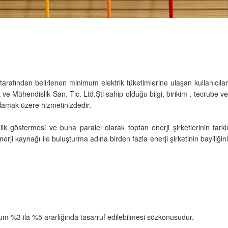
 tarafından belirlenen minimum elektrik tüketimlerine ulaşan kullanıcılar
e Mühendislik San. Tic. Ltd.Şti sahip olduğu bilgi, birikim , tecrube ve
şılamak üzere hizmetinizdedir.
ik göstermesi ve buna paralel olarak toptan enerji şirketlerinin farklı
ji kaynağı ile buluşturma adına birden fazla enerji şirketinin bayiliğini
imum %3 ila %5 ararlığında tasarruf edilebilmesi sözkonusudur.