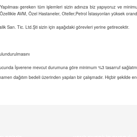
 Yapılması gereken tüm işlemleri sizin adınıza biz yapıyoruz ve mi
Özellikle AVM, Özel Hastaneler, Oteller,Petrol İstasyonları yüksek oranda
 San. Tic. Ltd.Şti sizin için aşağıdaki görevleri yerine getirecektir.
bulundurulmasını
onucunda İşverene mevcut durumuna göre minimum %3 tasarruf sağlatm
tamamen dağıtım bedeli üzerinden yapılan bir çalışmadır. Hiçbir şekilde ene